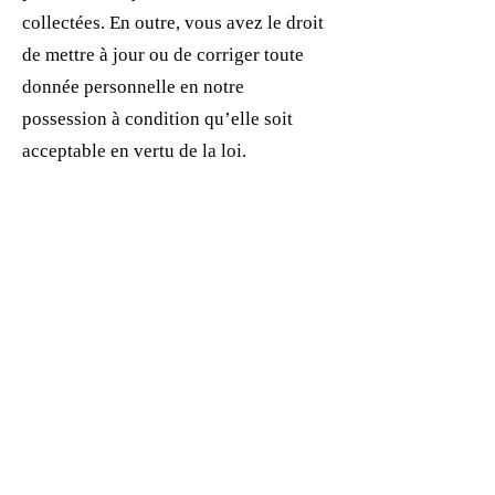
collectées. En outre, vous avez le droit
de mettre à jour ou de corriger toute
donnée personnelle en notre
possession à condition qu’elle soit
acceptable en vertu de la loi.
Vous pouvez choisir de supprimer ou
de modifier votre consentement à la
collecte et à l’utilisation des
données en tout temps, pourvu qu’il
soit légalement acceptable de le faire et
que vous nous en ayez
informé dans un délai raisonnable.
Comment modifier, supprimer ou