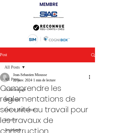
MEMBRE
Post
All Posts
Jean-Sebastien Miousse
All Posts
22 janv. 2024
1 min de lecture
Comprendre les
Échafaudage
réglementations de
Médicale
sécurité au travail pour
Lois et léglislation
les travaux de
Science
construction
Accidents