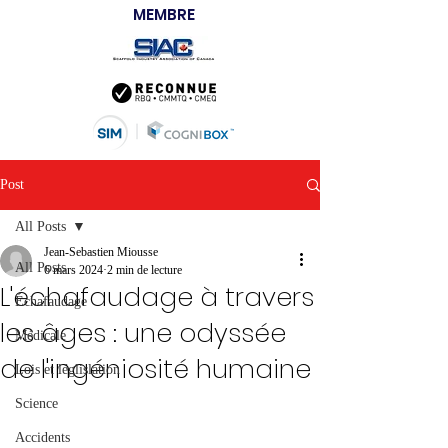
MEMBRE
Post
All Posts
Jean-Sebastien Miousse
All Posts
6 mars 2024
2 min de lecture
L'échafaudage à travers
Échafaudage
les âges : une odyssée
Médicale
de l'ingéniosité humaine
Lois et léglislation
Science
Accidents