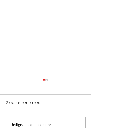
2 commentaires
🚧 Chutes en travail en
👷‍♀️ La place de
Rédigez un commentaire...