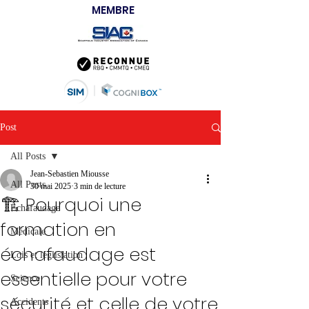
MEMBRE
Post
All Posts
Jean-Sebastien Miousse
All Posts
30 mai 2025
3 min de lecture
🏗️ Pourquoi une
Échafaudage
formation en
Médicale
échafaudage est
Lois et léglislation
essentielle pour votre
Science
sécurité et celle de votre
Accidents