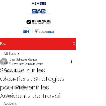
MEMBRE
Post
All Posts
Jean-Sebastien Miousse
All Posts
12 avr. 2024
2 min de lecture
Sécurité sur les
Échafaudage
Chantiers : Stratégies
Médicale
pour Prévenir les
Lois et léglislation
Accidents de Travail
Science
Accidents