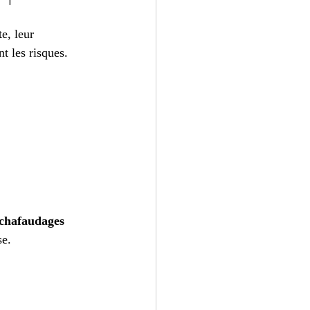
e, leur 
 les risques. 
échafaudages 
se.