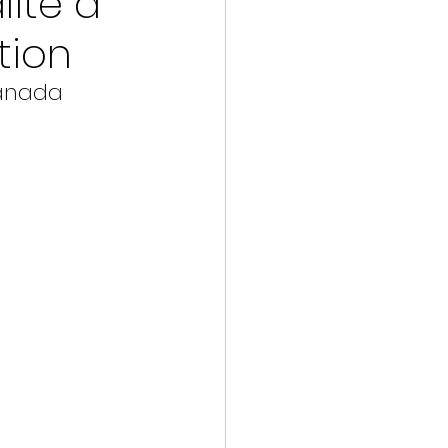
lité à
tion
Canada