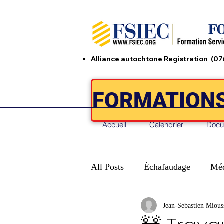
Alliance autochtone Registration (0
FORMATIONS
Accueil
Calendrier
Docu
All Posts
Échafaudage
Méd
Jean-Sebastien Mious