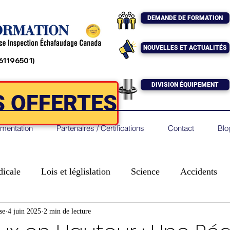
DEMANDE DE FORMATION
NOUVELLES ET ACTUALITÉS
761196501)
DIVISION ÉQUIPEMENT
 OFFERTES
mentation
Partenaires / Certifications
Contact
Blo
icale
Lois et léglislation
Science
Accidents
se
4 juin 2025
2 min de lecture