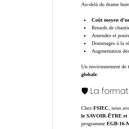
Au-delà du drame humai
Coût moyen d’un 
Retards de chanti
Amendes et pours
Dommages à la ré
Augmentation des
Un environnement de tr
globale
.
🛡️ La forma
Chez 
FSIEC
, nous av
le SAVOIR-ÊTRE e
programme 
EGB-16-