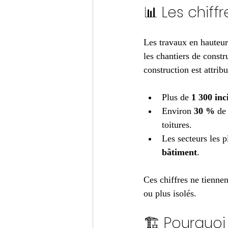
📊 Les chiff
Les travaux en hauteur
les chantiers de constr
construction est attri
Plus de 
1 300 inc
Environ 
30 %
 de
toitures.
Les secteurs les p
bâtiment
.
Ces chiffres ne tienne
ou plus isolés.
🏗️ Pourquoi