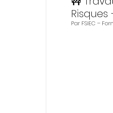
🚧 Trava
Risques 
Par FSIEC – Fo