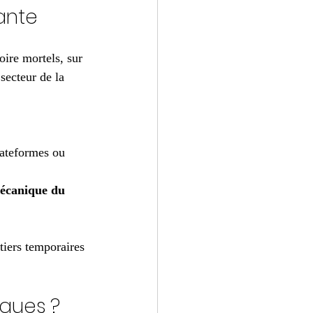
pante
oire mortels, sur 
 secteur de la 
lateformes ou 
écanique du 
tiers temporaires 
iques ?