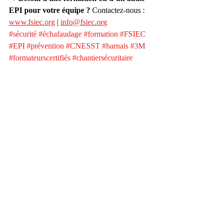
EPI pour votre équipe ?
 Contactez-nous : 
www.fsiec.org
 | 
info@fsiec.org
#sécurité
#échafaudage
#formation
#FSIEC
#EPI
#prévention
#CNESST
#harnais
#3M
#formateurscertifiés
#chantiersécuritaire
Posts récents
Voir tout