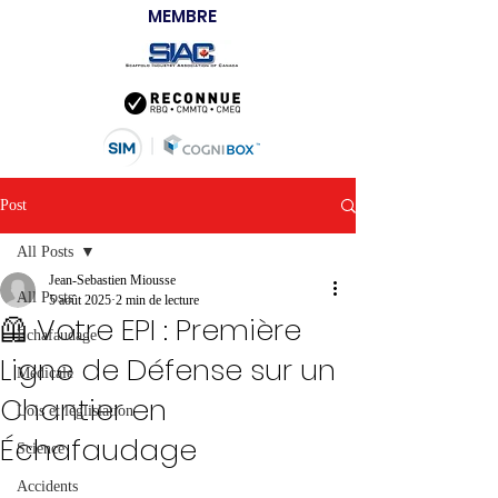
MEMBRE
Post
All Posts
Jean-Sebastien Miousse
All Posts
5 août 2025
2 min de lecture
🦺 Votre EPI : Première
Échafaudage
Ligne de Défense sur un
Médicale
Chantier en
Lois et léglislation
Échafaudage
Science
Accidents